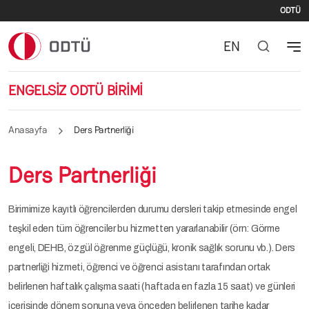
İki
Ana içeriğe atla
ODTÜ
EN
ENGELSİZ ODTÜ BİRİMİ
Anasayfa
Ders Partnerliği
Ders Partnerliği
Birimimize kayıtlı öğrencilerden durumu dersleri takip etmesinde engel
teşkil eden tüm öğrenciler bu hizmetten yararlanabilir (örn: Görme
engeli, DEHB, özgül öğrenme güçlüğü, kronik sağlık sorunu vb.). Ders
partnerliği hizmeti, öğrenci ve öğrenci asistanı tarafından ortak
belirlenen haftalık çalışma saati (haftada en fazla 15 saat) ve günleri
içerisinde dönem sonuna veya önceden belirlenen tarihe kadar