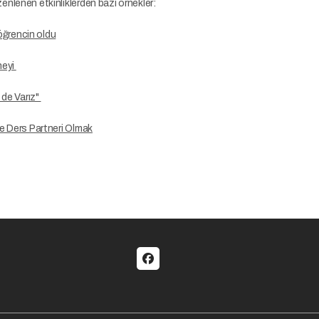
lenen etkinliklerden bazı örnekler:
 öğrencin oldu
neyi
 de Varız"
e Ders Partneri Olmak
al menu