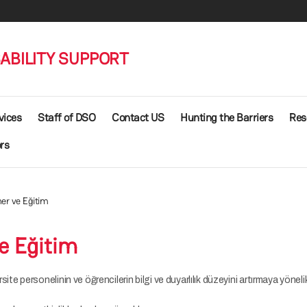
SABILITY SUPPORT
vices
Staff of DSO
Contact US
Hunting the Barriers
Res
rs
er ve Eğitim
e Eğitim
rsite personelinin ve öğrencilerin bilgi ve duyarlılık düzeyini artırmaya yönelik