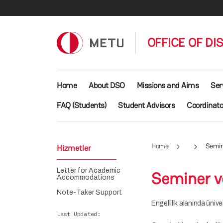
Skip to main content
OFFICE OF DI
Main navigation
Home
About DSO
Missions and Aims
Ser
FAQ (Students)
Student Advisors
Coordinato
Home
Semin
Hizmetler
Letter for Academic
Seminer v
Accommodations
Note-Taker Support
Engellilik alanında ünive
Last Updated