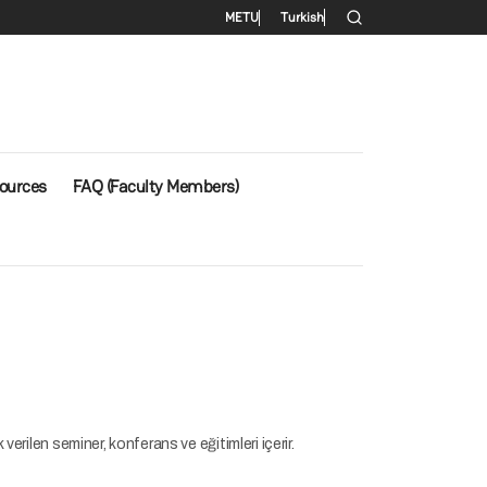
Secondary menu
METU
Turkish
ources
FAQ (Faculty Members)
 verilen seminer, konferans ve eğitimleri içerir.