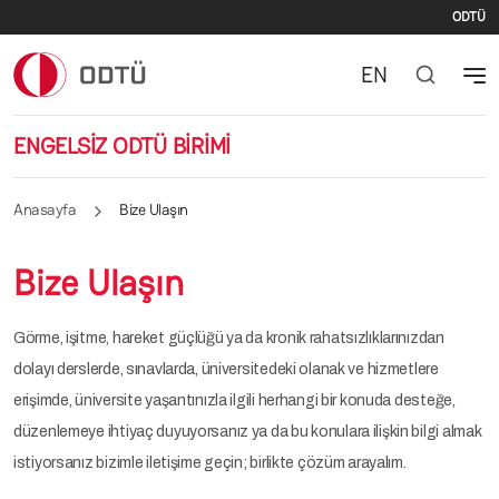
İki
Ana içeriğe atla
ODTÜ
EN
ENGELSİZ ODTÜ BİRİMİ
Anasayfa
Bize Ulaşın
Bize Ulaşın
Görme, işitme, hareket güçlüğü ya da kronik rahatsızlıklarınızdan
dolayı derslerde, sınavlarda, üniversitedeki olanak ve hizmetlere
erişimde, üniversite yaşantınızla ilgili herhangi bir konuda desteğe,
düzenlemeye ihtiyaç duyuyorsanız ya da bu konulara ilişkin bilgi almak
istiyorsanız bizimle iletişime geçin; birlikte çözüm arayalım.