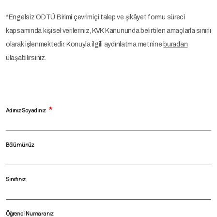
*Engelsiz ODTÜ Birimi çevrimiçi talep ve şikâyet formu süreci
kapsamında kişisel verileriniz, KVK Kanununda belirtilen amaçlarla sınırlı
olarak işlenmektedir. Konuyla ilgili aydınlatma metnine
buradan
ulaşabilirsiniz.
Adınız Soyadınız
Bölümünüz
Sınıfınız
Öğrenci Numaranız