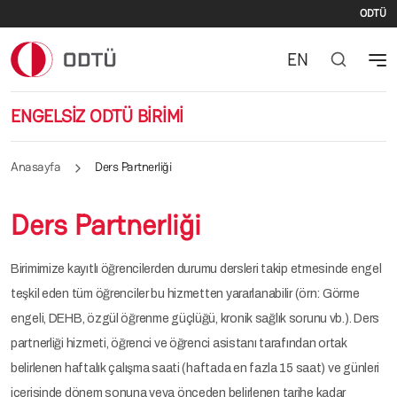
İki
Ana içeriğe atla
ODTÜ
EN
ENGELSİZ ODTÜ BİRİMİ
Anasayfa
Ders Partnerliği
Ders Partnerliği
Birimimize kayıtlı öğrencilerden durumu dersleri takip etmesinde engel
teşkil eden tüm öğrenciler bu hizmetten yararlanabilir (örn: Görme
engeli, DEHB, özgül öğrenme güçlüğü, kronik sağlık sorunu vb.). Ders
partnerliği hizmeti, öğrenci ve öğrenci asistanı tarafından ortak
belirlenen haftalık çalışma saati (haftada en fazla 15 saat) ve günleri
içerisinde dönem sonuna veya önceden belirlenen tarihe kadar