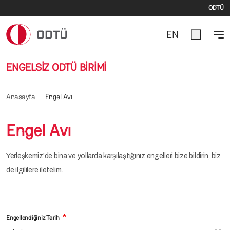
İki
Ana içeriğe atla
ODTÜ
EN
ENGELSİZ ODTÜ BİRİMİ
Anasayfa
Engel Avı
Engel Avı
Yerleşkemiz'de bina ve yollarda karşılaştığınız engelleri bize bildirin, biz
de ilgililere iletelim.
Engellendiğiniz Tarih